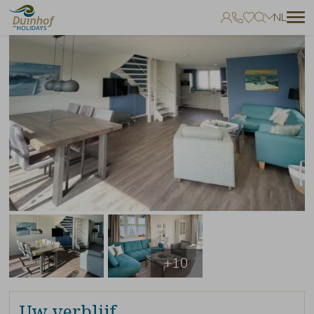
NL
Geen favorieten
Je kunt accommodaties toevoegen aan uw favorieten door op het
te klikken.
+10
Uw verblijf