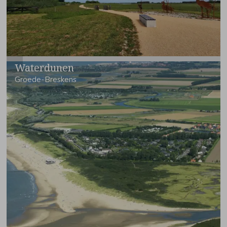
is er een spannende natuurspeurtocht die leren en ontdekken
leuk maakt! Het park is goed bereikbaar en het
bezoekerscentrum geeft je handige tips om het meeste uit je
bezoek te halen.
Waterdunen
Groede-Breskens
Waterdunen is een jong en dynamisch natuurgebied waar
zee,
duinen en polders samenkomen
. Dagelijks stroomt hier met de
getijden mee het zeewater de polder in. Het is een paradijs
voor
vogels, insecten en planten
. Hier kun je over dijken
wandelen, door slikken en kreken struinen, en genieten van
het uitzicht over de Noordzee. Ideaal voor
vogelaars,
fotografen en gezinnen
die een avontuurlijke wandeling
willen maken.