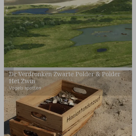
De Verdronken Zwarte Polder & Polder
Het Zwin
Vogels spotten
Dit gebied laat zien hoe indrukwekkend de natuur het land kan
terugnemen. Hier leven
zee- en weidevogels
samen met
grazende schapen en konikpaarden die het landschap open
houden. Het is een topbestemming voor wie van
vogels kijken
en fotografie
houdt.