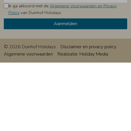
Ik ga akkoord met de
Algemene Voorwaarden en Privacy
Policy
van Duinhof Holidays
© 2026 Duinhof Holidays
Disclaimer en privacy policy
Algemene voorwaarden
Realisatie: Holiday Media
Deze website gebruikt cookies
We gebruiken cookies om de website goed te laten
functioneren. Meer informatie is beschikbaar in onze
privacyverklaring
. Door op accepteren te klikken, geef je aan
hiermee akkoord te gaan.
Alleen noodzakelijk
Aanpassen
Alles accepteren