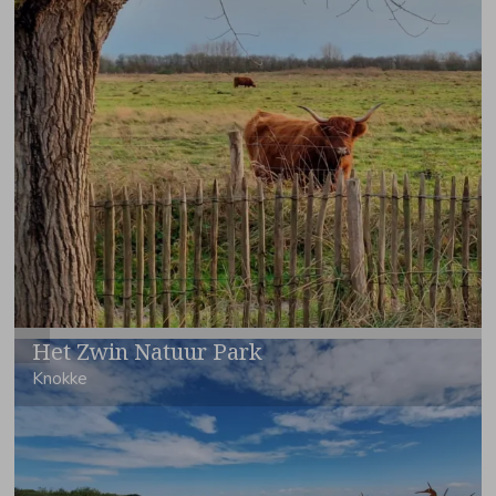
Het Zwin Natuur Park
Knokke
Het Zwin Natuur Park
is een absolute must-see. Wandel over
de vlonderpaden en spot bijzondere vogels zoals lepelaars,
scholeksters en zelfs zilverreigers. Met een beetje geluk zie je
jonge zeehonden spelen in de getijdenkreekjes. Voor kinderen