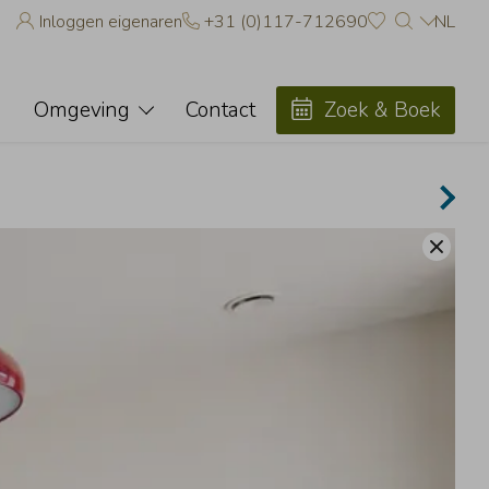
Inloggen eigenaren
+31 (0)117-712690
NL
avorieten
accommodaties toevoegen aan uw favorieten door op het
te
Omgeving
Contact
Zoek & Boek