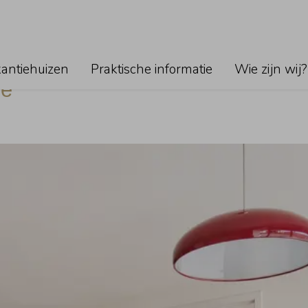
Geen f
Je kunt 
klikken.
kantiehuizen
Praktische informatie
Wie zijn wij?
je