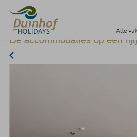
Vergelijken
Alle va
De accommodaties op een rijt