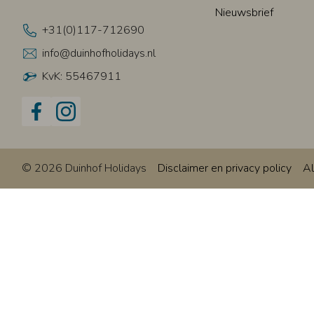
Nieuwsbrief
+31(0)117-712690
info@duinhofholidays.nl
KvK: 55467911
© 2026 Duinhof Holidays
Disclaimer en privacy policy
A
Deze website gebruikt cookies
We gebruiken cookies om de website goed te laten function
te gaan.