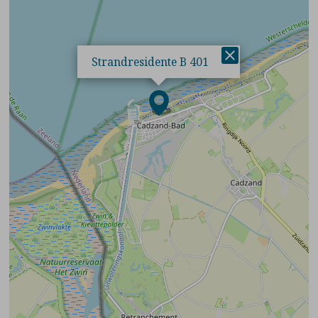
×
Strandresidente B 401