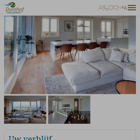
NL
Geen favorieten
Je kunt accommodaties toevoegen aan uw favorieten door op het
te klikken.
+16
Uw verblijf