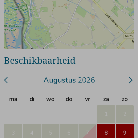
Beschikbaarheid
Augustus
2026
ma
di
wo
do
vr
za
zo
1
2
3
4
5
6
7
8
9