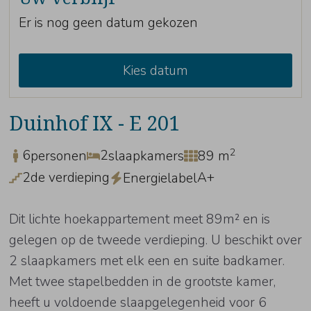
Er is nog geen datum gekozen
Kies datum
Duinhof IX - E 201
2
6
2
personen
slaapkamers
89 m
2de verdieping
A+
Energielabel
Dit lichte hoekappartement meet 89m² en is
gelegen op de tweede verdieping. U beschikt over
2 slaapkamers met elk een en suite badkamer.
Met twee stapelbedden in de grootste kamer,
heeft u voldoende slaapgelegenheid voor 6