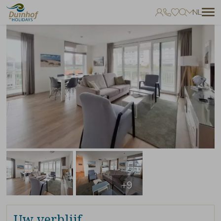
NL
Geen favorieten
Je kunt accommodaties toevoegen aan uw favorieten door op het
te klikken.
+9
Uw verblijf