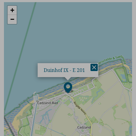
+
−
×
Duinhof IX - E 201