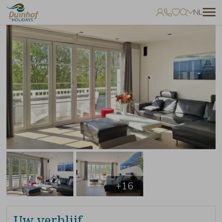
NL
Geen favorieten
Je kunt accommodaties toevoegen aan uw favorieten door op het
te klikken.
+16
Uw verblijf