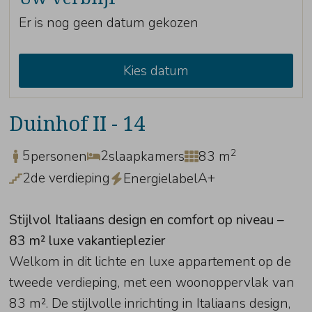
Er is nog geen datum gekozen
Kies datum
Duinhof II - 14
2
5
2
personen
slaapkamers
83 m
2de verdieping
A+
Energielabel
Stijlvol Italiaans design en comfort op niveau –
83 m² luxe vakantieplezier
Welkom in dit lichte en luxe appartement op de
tweede verdieping, met een woonoppervlak van
83 m². De stijlvolle inrichting in Italiaans design,