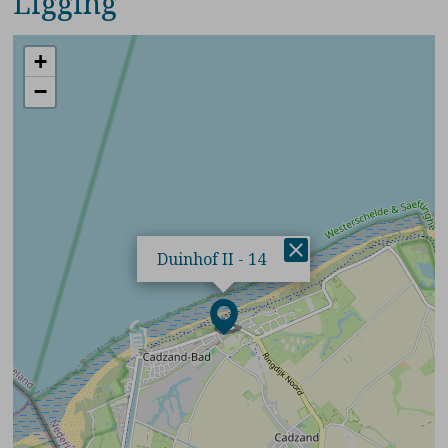
Ligging
+
−
×
Duinhof II - 14