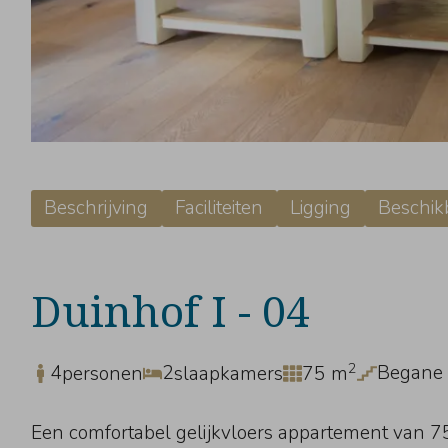
Beschrijving
Faciliteiten
Ligging
Beschik
Duinhof I - 04
2
4
2
Begane 
personen
slaapkamers
75 m
Een comfortabel gelijkvloers appartement van 75