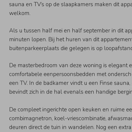
sauna en TV’s op de slaapkamers maken dit appa
welkom.
Als u tussen half mei en half september in dit 
minuten lopen. Bij het huren van dit appartement
buitenparkeerplaats die gelegen is op loopafstan
De masterbedroom van deze woning is elegant en 
comfortabele eenpersoonsbedden met onderschui
een TV. In de badkamer vindt u een Finse sauna, 
bevindt zich in de hal evenals een handige berg
De compleet ingerichte open keuken en ruime eet
combimagnetron, koel-vriescombinatie, afwasma
deuren direct de tuin in wandelen. Nog een ext