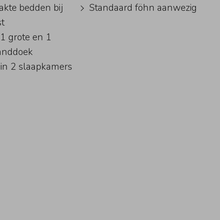
kte bedden bij
Standaard föhn aanwezig
t
 1 grote en 1
handdoek
e in 2 slaapkamers