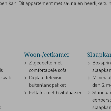
en kan. Dit appartement met sauna en heerlijke tuin bi
Woon-/eetkamer
Slaapka
Zitgedeelte met
Boxspri
is
comfortabele sofa
slaapka
iesvak
Digitale televisie –
Minimaa
buitenlandpakket
dan 2 m
Eettafel met 6 zitplaatsen
Standaa
eenpers
s
slaapka