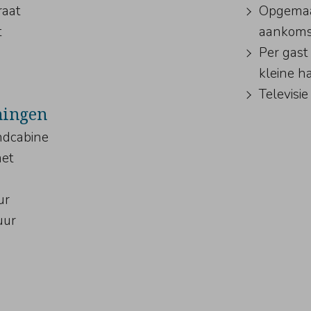
raat
Opgemaa
t
aankoms
Per gast
kleine 
Televisi
ningen
andcabine
met
ur
uur