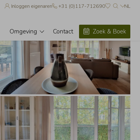
Inloggen eigenaren
+31 (0)117-712690
NL
avorieten
accommodaties toevoegen aan uw favorieten door op het
te
Omgeving
Contact
Zoek & Boek