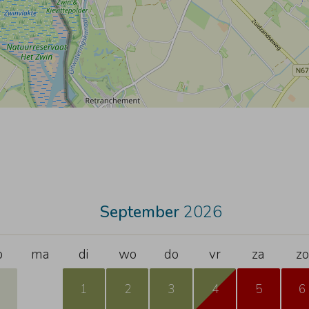
September
2026
o
ma
di
wo
do
vr
za
zo
1
2
3
4
5
6