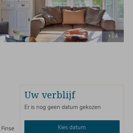
+14
Uw verblijf
Er is nog geen datum gekozen
Kies datum
 Finse