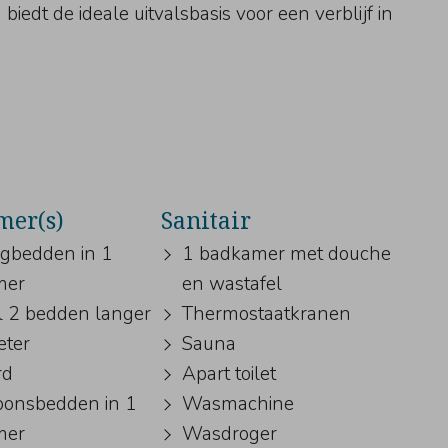
edt de ideale uitvalsbasis voor een verblijf in
mer(s)
Sanitair
ngbedden in 1
1 badkamer met douche
mer
en wastafel
l 2 bedden langer
Thermostaatkranen
eter
Sauna
rd
Apart toilet
oonsbedden in 1
Wasmachine
mer
Wasdroger