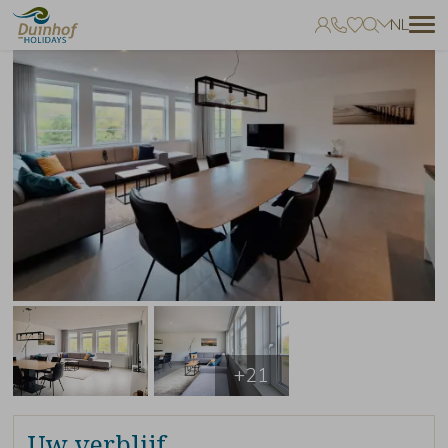
NL
Geen favorieten
Je kunt accommodaties toevoegen aan uw favorieten door op het
te klikken.
+21
Uw verblijf