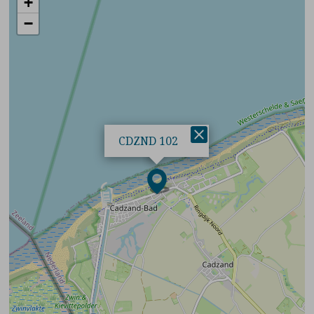
+
−
×
CDZND 102