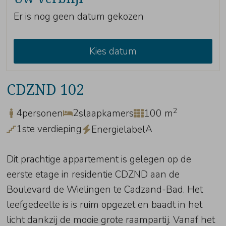
Er is nog geen datum gekozen
Kies datum
CDZND 102
2
4
2
personen
slaapkamers
100 m
1ste verdieping
A
Energielabel
Dit prachtige appartement is gelegen op de
eerste etage in residentie CDZND aan de
Boulevard de Wielingen te Cadzand-Bad. Het
leefgedeelte is is ruim opgezet en baadt in het
licht dankzij de mooie grote raampartij. Vanaf het