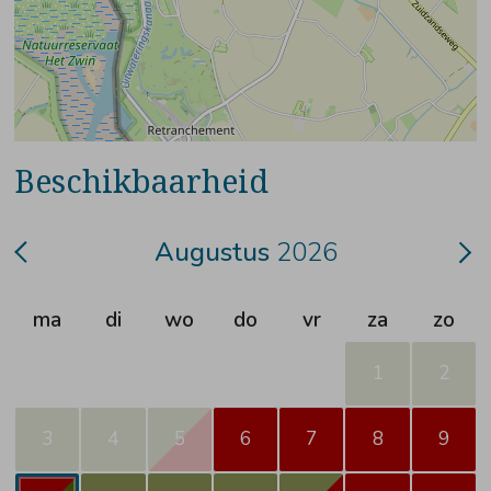
Beschikbaarheid
Augustus
2026
ma
di
wo
do
vr
za
zo
1
2
3
4
5
6
7
8
9