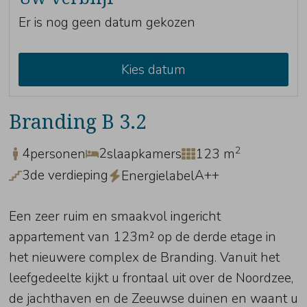
Er is nog geen datum gekozen
Kies datum
Branding B 3.2
2
4
2
personen
slaapkamers
123 m
3de verdieping
A++
Energielabel
Een zeer ruim en smaakvol ingericht
appartement van 123m² op de derde etage in
het nieuwere complex de Branding. Vanuit het
leefgedeelte kijkt u frontaal uit over de Noordzee,
de jachthaven en de Zeeuwse duinen en waant u