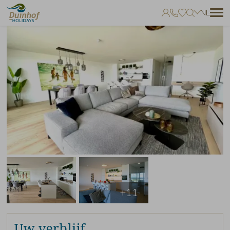
NL
Geen favorieten
Je kunt accommodaties toevoegen aan uw favorieten door op het
te klikken.
+11
Uw verblijf