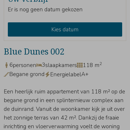
Er is nog geen datum gekozen
Kies datum
Blue Dunes 002
2
6
3
personen
slaapkamers
118 m
Begane grond
A+
Energielabel
Een heerlijk ruim appartement van 118 m² op de
begane grond in een splinternieuw complex aan
de duinrand. Vanuit de woonkamer kijk je uit over
het zonnige terras van 42 m². Dankzij de fraaie
inrichting en vloerverwarming voelt de woning