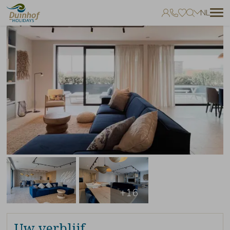
NL
Geen favorieten
Je kunt accommodaties toevoegen aan uw favorieten door op het
te klikken.
+16
Uw verblijf